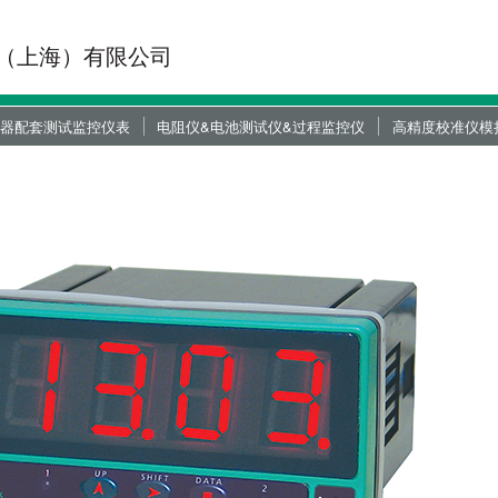
（上海）有限公司
器配套测试监控仪表
电阻仪&电池测试仪&过程监控仪
高精度校准仪模
总线控制器
动力电池测试仪
高精密校准电阻
控制仪器
数字显示控制器
电阻模拟器
式测试仪器
装配、铆接、扭矩和过程控制仪
RTD模拟器
器
仪器（镶嵌版和桌面版）
压力位移监控仪
高精密校准源
器和变送器模块
绝缘电阻测试仪
便携式校准仪
监控仪
微电阻测试仪
制
D资料下载
力位监控手动压机
代放大器模块
线缆测试方案
CAD资料下载