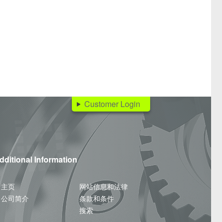
applications.
Operation manual
As a simple and compact digital display, it 
solution in laboratory or test systems, wher
9186使用手册
may need to be taken and displayed simulta
The front panel TARE function for the strai
to zero the display for processes where an i
(containers’ own weight, pre-tensioning of s
Customer Login
on).
Production-oriented evaluation and control 
the limit generation option.
dditional Information
State-of-the-art microprocessor technology h
numerous special functions for practical us
standard. Selfexplanatory abbreviations great
主页
网站信息和法律
even inexperienced users can manage without
公司简介
条款和条件
user specifies the type of input signal or sen
搜索
selected. The user can choose between teach