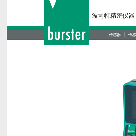
波司特精密仪器
传感器
传感
力传感器
现场
扭矩传感器
过程
位移传感器
便携
液压/气压传感
显示
角度传感器
放大
双分量传感器
力位
OEM传感器定
CA
CAD资料下载
新一