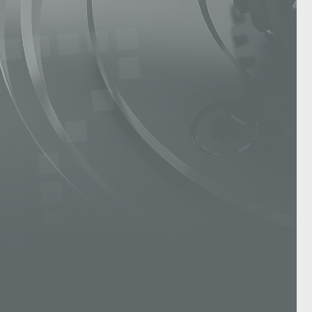
sensor protocol or a combination of the two.
User-friendly linearization of up to 30 mea
recording of the corresponding sensor curve 
conversion of up to 550 measuring values p
ensures stable and high-precision measurem
point can be set as needed. The excitation v
data can be selected, depending on the set 
isolation of the measurement channel prev
being falsified by ground loops.