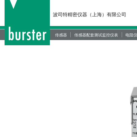
波司特精密仪器（上海）有限公司
传感器
传感器配套测试监控仪表
电阻仪
力传感器
现场总线控制器
动力
扭矩传感器
过程控制仪器
数字
位移传感器
便携式测试仪器
装配
液压/气压传感器
显示仪器（镶嵌版和桌面版）
压力
角度传感器
放大器和变送器模块
绝缘
双分量传感器
力位监控仪
微电
OEM传感器定制
CAD资料下载
力位
CAD资料下载
新一代放大器模块
线缆
CAD